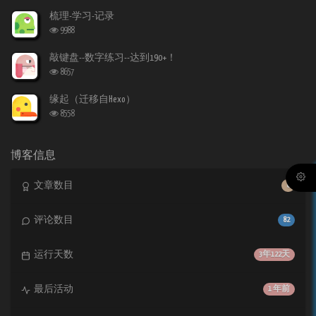
览
次
梳理-学习-记录
数:
浏
9988
览
次
敲键盘--数字练习--达到190+！
数:
浏
8657
览
次
缘起（迁移自Hexo）
数:
浏
8558
览
次
数:
博客信息
文章数目
8
评论数目
82
运行天数
3年122天
最后活动
1 年前