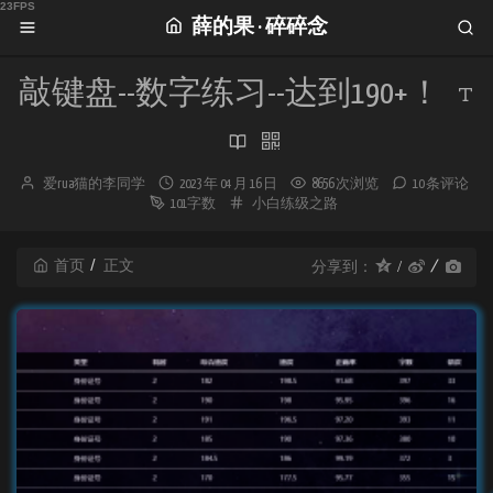
薛的果 · 碎碎念
敲键盘--数字练习--达到190+！
博
发
爱rua猫的李同学
2023 年 04 月 16 日
8656 次浏览
10 条评论
主：
布
分
101字数
小白练级之路
时
类：
间：
首页
正文
分享到：