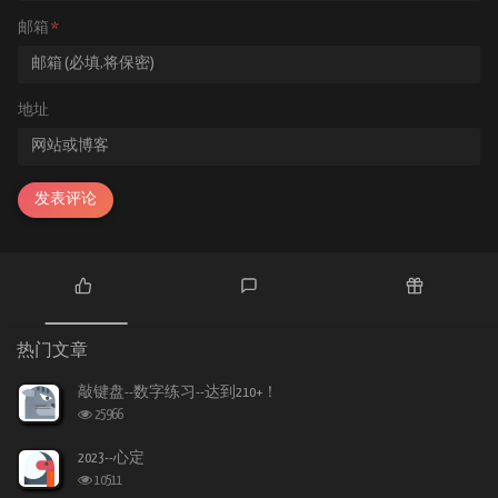
邮箱
*
地址
发表评论
热
最
随
门
新
机
热门文章
文
评
文
章
论
章
敲键盘--数字练习--达到210+！
浏
25966
览
次
2023--心定
数:
浏
10511